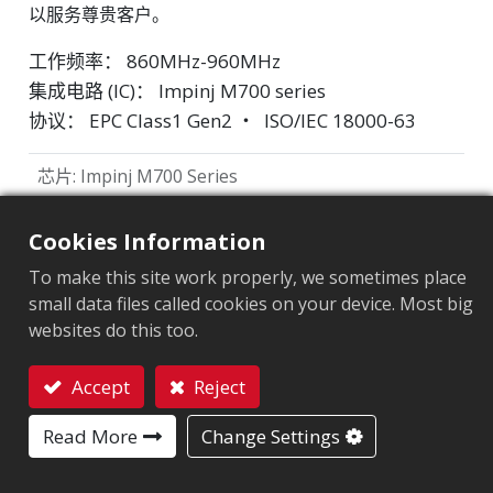
以服务尊贵客户。
工作频率： 860MHz-960MHz
集成电路 (IC)： Impinj M700 series
协议： EPC Class1 Gen2 ‧ ISO/IEC 18000-63
芯片
:
Impinj M700 Series
天线尺寸（mm）
:
70x10
Cookies Information
EPC內存
:
128 bits/96 bits
To make this site work properly, we sometimes place
small data files called cookies on your device. Most big
用户內存
:
0/32 bits
websites do this too.
Accept
Reject
市场细分
联系我们
服饰
零售
物流及邮政
其他
Read More
Change Settings
应用领域