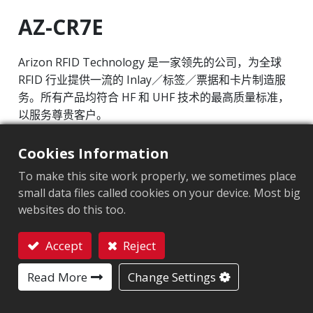
AZ-CR7E
Arizon RFID Technology 是一家领先的公司，为全球
RFID 行业提供一流的 Inlay／标签／票据和卡片制造服
务。所有产品均符合 HF 和 UHF 技术的最高质量标准，
以服务尊贵客户。
工作频率： 860MHz-960MHz
Cookies Information
集成电路 (IC)： Impinj M700 series
To make this site work properly, we sometimes place
协议： EPC Class1 Gen2 ‧ ISO/IEC 18000-63
small data files called cookies on your device. Most big
websites do this too.
ARC认证
:
S
Accept
Reject
芯片
:
Impinj M700 Series
联系我们
天线尺寸（mm）
:
22x12
Read More
Change Settings
EPC內存
:
128 bits/96 bits