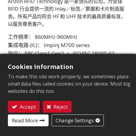
Arizon RFID Technology 是一家领先的公司，为全球
RFID 行业提供一流的 Inlay／标签／票据和卡片制造服
务。所有产品均符合 HF 和 UHF 技术的最高质量标准，
以服务尊贵客户。
工作频率： 860MHz-960MHz
集成电路 (IC)： Impinj M700 series
协议： EPC Class1 Gen2 ‧ ISO/IEC 18000-63
Cookies Information
芯片
:
Impinj M700 Series
To make this site work properly, we sometimes place
天线尺寸（mm）
:
42X16
small data files called cookies on your device. Most big
websites do this too.
EPC內存
:
128 bits/96 bits
用户內存
:
0/32 bits
Accept
Reject
联系我们
Read More
Change Settings
ARC认证