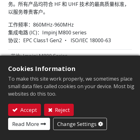
务。所有产品均符合 HF 和 UHF 技术的最高质量标准，
以服务尊贵客户。
工作频率：860MHz-960MHz
集成电路 (IC)：Impinj M800 series
协议：EPC Class1 Gen2 ‧ ISO/IEC 18000-63
芯片
:
Impinj M800 Series
Cookies Information
天线尺寸（mm）
:
44x20
To make this site work properly, we sometimes place
EPC內存
:
128 bits/96 bits
small data files called cookies on your device. Most big
websites do this too.
用户內存
:
0/32 bits
Accept
Reject
ARC认证
联系我们
Read More
Change Settings
F
I
L
O
Q
R
W5