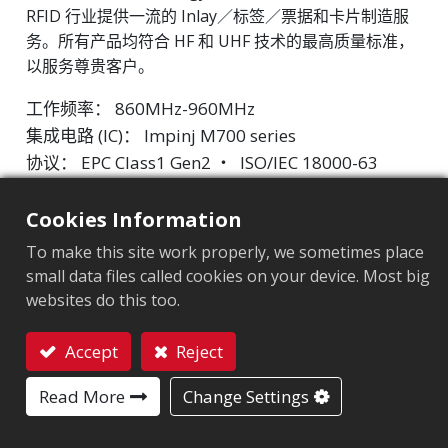
RFID 行业提供一流的 Inlay／标签／票据和卡片制造服
务。所有产品均符合 HF 和 UHF 技术的最高质量标准，
以服务尊贵客户。
工作频率： 860MHz-960MHz
集成电路 (IC)： Impinj M700 series
协议： EPC Class1 Gen2 ‧ ISO/IEC 18000-63
市场细分
:
工业制造
Cookies Information
To make this site work properly, we sometimes place
芯片
:
Impinj M700 Series
small data files called cookies on your device. Most big
天线尺寸（mm）
:
42x24
websites do this too.
EPC內存
:
128 bits/96 bits
Accept
Reject
联系我们
用户內存
:
0/32 bits
Read More
Change Settings
ARC认证