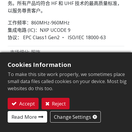
务。所有产品均符合 HF 和 UHF 技术的最高质量标准，
以服务尊贵客户。
工作频率：860MHz-960MHz
集成电路 (IC)：NXP UCODE 9
协议： EPC Class1 Gen2 ‧ ISO/IEC 18000-63
市场细分
:
服饰
Cookies Information
芯片
:
NXP UCODE 9
To make this site work properly, we sometimes place
天线尺寸（mm）
:
44x20
small data files called cookies on your device. Most big
EPC內存
:
96 bits
websites do this too.
用户內存
:
0 bits
Accept
Reject
联系我们
Read More
Change Settings
ARC认证