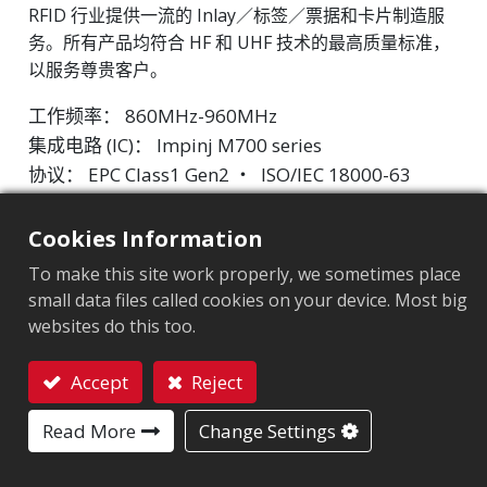
RFID 行业提供一流的 Inlay／标签／票据和卡片制造服
务。所有产品均符合 HF 和 UHF 技术的最高质量标准，
以服务尊贵客户。
工作频率： 860MHz-960MHz
集成电路 (IC)： Impinj M700 series
协议： EPC Class1 Gen2 ‧ ISO/IEC 18000-63
市场细分
:
物流及邮政
Cookies Information
To make this site work properly, we sometimes place
芯片
:
Impinj M700 Series
small data files called cookies on your device. Most big
天线尺寸（mm）
:
44x44
websites do this too.
EPC內存
:
128 bits/96 bits
Accept
Reject
用户內存
:
0/32 bits
联系我们
Read More
Change Settings
应用领域