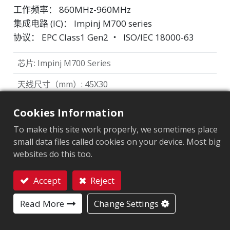
工作频率： 860MHz-960MHz
集成电路 (IC)： Impinj M700 series
协议： EPC Class1 Gen2 ‧ ISO/IEC 18000-63
芯片
:
Impinj M700 Series
天线尺寸（mm）
:
45X30
EPC內存
:
128 bits/96 bits
Cookies Information
用户內存
:
0/32 bits
To make this site work properly, we sometimes place
small data files called cookies on your device. Most big
websites do this too.
市场细分
服饰
零售
物流及邮政
其他
Accept
Reject
联系我们
Read More
Change Settings
应用领域
品牌保护标签
供应链管理
服饰