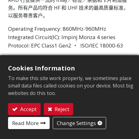
RFID 行业提供一流的 Inlay／标签／票据和卡片制造服
务。所有产品均符合 HF 和 UHF 技术的最高质量标准，
以服务尊贵客户。
Operating Frequency: 860MHz-960MHz
Integrated Circuit(IC): Impinj Monza 4 series
Protocol: EPC Class1 Gen2 ‧ ISO/IEC 18000-63
市场细分
:
航空业
Cookies Information
芯片
:
Monza 4QT
To make this site work properly, we sometimes place
small data files called cookies on your device. Most big
天线尺寸（mm）
:
50x30
websites do this too.
EPC內存
:
128 bits
Accept
Reject
用户內存
:
512 bits
联系我们
Read More
Change Settings
应用领域