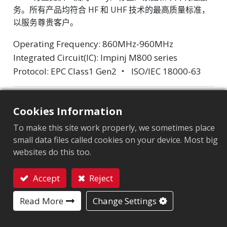
务。所有产品均符合 HF 和 UHF 技术的最高质量标准，
以服务尊贵客户。
Operating Frequency: 860MHz-960MHz
Integrated Circuit(IC): Impinj M800 series
Protocol: EPC Class1 Gen2 ‧ ISO/IEC 18000-63
市场细分
:
零售
Cookies Information
芯片
:
Impinj M800 Series
To make this site work properly, we sometimes place
天线尺寸（mm）
:
28x16
small data files called cookies on your device. Most big
websites do this too.
EPC內存
:
128 bits/96 bits
Accept
Reject
用户內存
:
0/32 bits
联系我们
Read More
Change Settings
应用领域