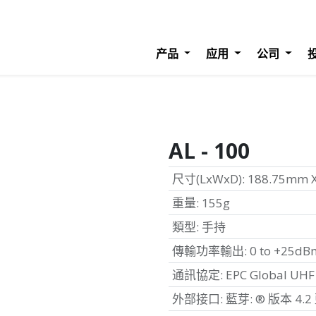
产品
应用
公司
AL - 100
尺寸(LxWxD)
:
188.75mm 
重量
:
155g
類型
:
手持
傳輸功率輸出
:
0 to +25dB
通訊協定
:
EPC Global UHF 
外部接口
:
藍芽: ® 版本 4.2 