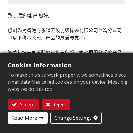
致 亲爱的客户 您好,
感谢您对香港商永道无线射频标签有限公司台湾分公司
（以下称本公司）产品的厚爱与支持。
随着科技一直不断地进步与创新，本公司即刻起将产品
ATID AB700* 及内装软件、延伸集成软件、及相关套件
Cookies Information
停止销售 (EoS, End of Sales)。
To make this site work properly, we sometimes place
small data files called cookies on your device. Most big
随着 EoS 的实施，该产品随即进入产品生命周期结束
websites do this too.
（EoL, End of Life）阶段，意味着本公司将不再提供任
何支持、设备与软件检测、安全性与非安全性的更新服
Accept
Reject
务、错误修正、免费或付费的支持选项。
联系我们
Read More
Change Settings
本政策于 2022 年 10 月 13 日生效。