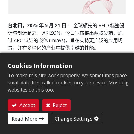
台北讯，2025 年 5 月 21 日
— 全球领先的 RFID 标签设
计与制造商之一 ARIZON，今日宣布推出两款尖端、通
过 ARC 认证的嵌体 (Inlays)，旨在支持更广泛的应用场
景，并在多样化的产业中提供卓越的性能。
推出下一代 RFID 创新产品
Cookies Information
新推出的产品包括：
To make this site work properly, we sometimes place
small data files called cookies on your device. Most big
websites do this too.
AZ-H9A — 专为纺织品和服饰库存管理所设计的高密度
性能领先产品
Accept
Reject
AZ-M9A — 经优化适用于多材料应用的紧凑、多功能零
联系我们
Read More
Change Settings
售标签