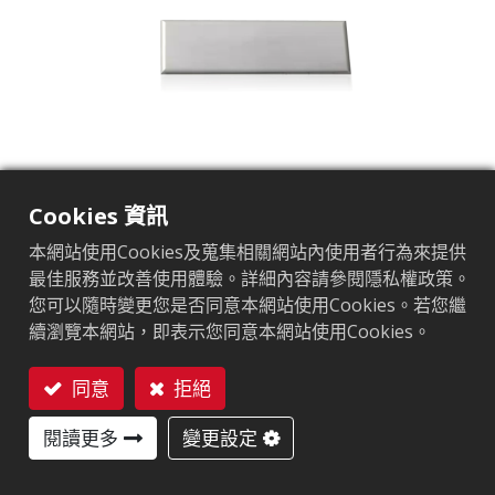
Cookies 資訊
本網站使用Cookies及蒐集相關網站內使用者行為來提供
AZ-V9
最佳服務並改善使用體驗。詳細內容請參閱隱私權政策。
您可以隨時變更您是否同意本網站使用Cookies。若您繼
市場區隔
零售
續瀏覽本網站，即表示您同意本網站使用Cookies。
應用領域
品牌保護標籤
微波安全標籤
供應鏈管理
服飾
其
晶片
NXP UCODE 9
同意
拒絕
天線尺寸（mm）
70x14
聯絡我們
用戶記憶體
0 bits
閱讀更多
變更設定
EPC記憶體
96 bits