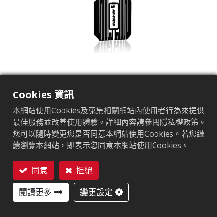
Cookies 資訊
本網站使用Cookies及蒐集相關網站內使用者行為來提供
最佳服務並改善使用體驗。詳細內容請參閱隱私權政策。
AZ-FR7D
您可以隨時變更您是否同意本網站使用Cookies。若您繼
市場區隔
服飾
零售
續瀏覽本網站，即表示您同意本網站使用Cookies。
應用領域
品牌保護標籤
洗滌標籤
供應鏈管理
晶片
Impinj M700 Series
同意
拒絕
天線尺寸（mm）
22.5x22.5
聯絡我們
用戶記憶體
0/32 bits
閱讀更多
變更設定
EPC記憶體
128 bits/96 bits