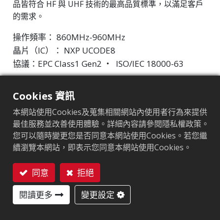
品皆符合 HF 與 UHF 技術的最高品質標準，以滿足客戶
的需求。
操作頻率： 860MHz-960MHz
晶片（IC）： NXP UCODE8
協議：EPC Class1 Gen2 ‧ ISO/IEC 18000-63
市場區隔
:
零售
Cookies 資訊
晶片
:
NXP UCODE 8
本網站使用Cookies及蒐集相關網站內使用者行為來提供
最佳服務並改善使用體驗。詳細內容請參閱隱私權政策。
天線尺寸（mm）
:
70x15
您可以隨時變更您是否同意本網站使用Cookies。若您繼
續瀏覽本網站，即表示您同意本網站使用Cookies。
EPC記憶體
:
128 bits
用戶記憶體
:
0 bits
同意
拒絕
聯絡我們
閱讀更多
變更設定
應用領域
美妝
液體
其他單品零售