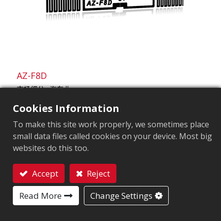
AZ-F8D
市场细分
汽车业
应用领域
品牌保护标签
轮胎标签
Cookies Information
芯片
NXP UCODE 8
To make this site work properly, we sometimes place
天线尺寸（mm）
40X6
small data files called cookies on your device. Most big
用户內存
0 bits
websites do this too.
EPC內存
128 bits
Accept
Reject
联系我们
Read More
Change Settings