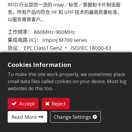
RFID 行业提供一流的 Inlay／标签／票据和卡片制造服
务。所有产品均符合 HF 和 UHF 技术的最高质量标准，
以服务尊贵客户。
工作频率： 860MHz-960MHz
集成电路 (IC)： Impinj M700 series
协议： EPC Class1 Gen2 ‧ ISO/IEC 18000-63
市场细分
:
工业制造
Cookies Information
To make this site work properly, we sometimes place
芯片
:
Impinj M700 Series
small data files called cookies on your device. Most big
天线尺寸（mm）
:
42x24
websites do this too.
EPC內存
:
128 bits/96 bits
Accept
Reject
联系我们
用户內存
:
0/32 bits
Read More
Change Settings
ARC认证