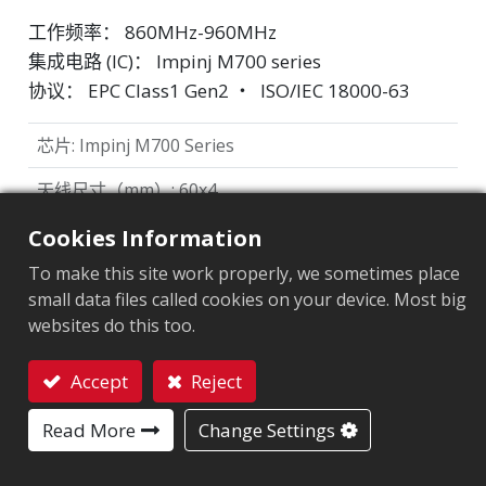
工作频率： 860MHz-960MHz
集成电路 (IC)： Impinj M700 series
协议： EPC Class1 Gen2 ‧ ISO/IEC 18000-63
芯片
:
Impinj M700 Series
天线尺寸（mm）
:
60x4
EPC內存
:
128 bits/96 bits
Cookies Information
To make this site work properly, we sometimes place
用户內存
:
0/32 bits
small data files called cookies on your device. Most big
websites do this too.
市场细分
Accept
Reject
零售
医疗保健
联系我们
Read More
Change Settings
应用领域
品牌保护标签
美妆
供应链管理
服饰