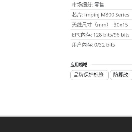
市场细分
:
零售
芯片
:
Impinj M800 Series
天线尺寸（mm）
:
30x15
EPC內存
:
128 bits/96 bits
用户內存
:
0/32 bits
应用领域
品牌保护标签
防篡改
标准
频率扫描