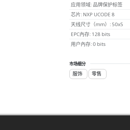
应用领域
:
品牌保护标签
芯片
:
NXP UCODE 8
天线尺寸（mm）
:
50x5
EPC內存
:
128 bits
用户內存
:
0 bits
市场细分
服饰
零售
标准
频率扫描