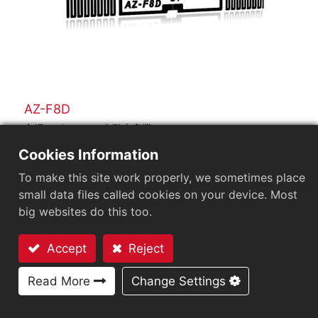
AZ-F8D
市場セグメント
自動車産業
応用分野
ブランド保護タグ
タイヤタグ
Cookies Information
チップ
NXP UCODE 8
To make this site work properly, we sometimes place
アンテナサイズ（mm）
40X6
small data files called cookies on your device. Most
User Memory
0 bits
big websites do this too.
EPCメモリ
128 bits
Accept
Reject
お問い合わせ
Read More
Change Settings