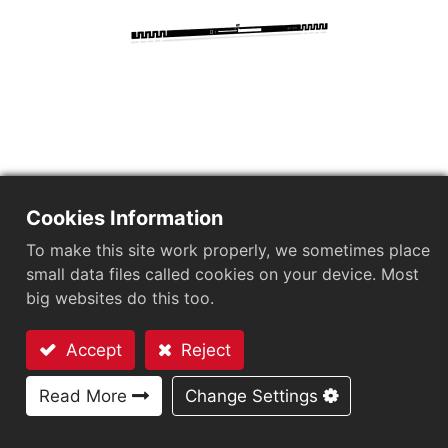
AZ-D2L
Cookies Information
市場セグメント
図書館および文献管理
To make this site work properly, we sometimes place
応用分野
ブランド保護タグ
サプライチェーン管理
LEDタグ
small data files called cookies on your device. Most
チップ
Kiloway KX2005X-BL
big websites do this too.
アンテナサイズ（mm）
120x3
User Memory
1312 bits
Accept
Reject
EPCメモリ
96-240 bits
お問い合わせ
Read More
Change Settings