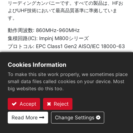
リーディングカンパニーです。すべての製品は、HFお
よびUHF技術において最高品質基準に準拠していま
す。
動作周波数: 860MHz-960MHz
集積回路(IC): Impinj M800シリーズ
プロトコル: EPC Class1 Gen2 AISO/IEC 18000-63
市場セグメント
：
小売
Cookies Information
チップ
：
Impinj M800 Series
To make this site work properly, we sometimes place
small data files called cookies on your device. Most
アンテナサイズ（mm）
：
50x7
big websites do this too.
EPCメモリ
：
128 bits/96 bits
Accept
Reject
User Memory
：
0/32 bits
お問い合わせ
Read More
Change Settings
応用分野