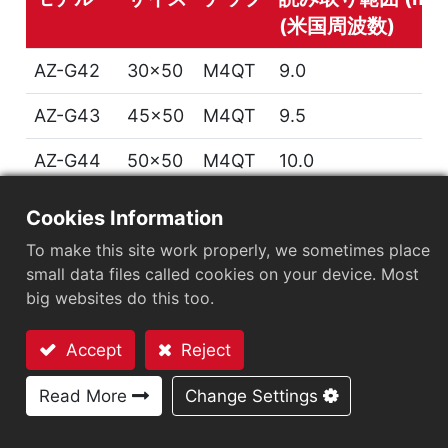
(米国周波数)
AZ-G42
30x50
M4QT
9.0
AZ-G43
45x50
M4QT
9.5
AZ-G44
50x50
M4QT
10.0
AZ-SU42
40x92
M4QT
10.2
Cookies Information
To make this site work properly, we sometimes place
small data files called cookies on your device. Most
に
ニュース
big websites do this too.
Accept
Reject
お問い合わせ
Read More
Change Settings